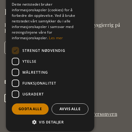
Dette nettstedet bruker
Kontakt oss
informasjonskapsler (cookies) for å
forbedre din opplevelse. Ved å bruke
nettstedet vårt samtykker du i alle
Har du noe du lurer på, eller er du bare nysgjerrig på
informasjonskapsler i samsvar med
hva vi gjør? Ta kontakt med oss.
retningslinjene våre for
informasjonskapsler.
Les mer
Kontakt oss
STRENGT NØDVENDIG
YTELSE
MÅLRETTING
E-post
post@kulturarvnord.no
FUNKSJONALITET
UGRADERT
Facebook
GODTA ALLE
AVVIS ALLE
Personvern
VIS DETALJER