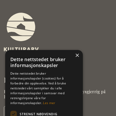
×
Dette nettstedet bruker
informasjonskapsler
Dette nettstedet bruker
Kontakt oss
informasjonskapsler (cookies) for å
forbedre din opplevelse. Ved å bruke
nettstedet vårt samtykker du i alle
Har du noe du lurer på, eller er du bare nysgjerrig på
informasjonskapsler i samsvar med
hva vi gjør? Ta kontakt med oss.
retningslinjene våre for
informasjonskapsler.
Les mer
Kontakt oss
STRENGT NØDVENDIG