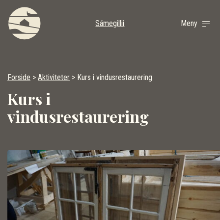
Sámegillii
Meny
Forside
>
Aktiviteter
>
Kurs i vindusrestaurering
Kurs i
vindusrestaurering