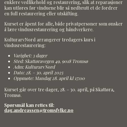
enklere vedlikehold og restaurering, slik at reparasjoner
kan utføres før vinduene blir så nedbrutt et de fordrer
en full restaurering eller utskifting.
Kurset er åpent for alle, både privatpersoner som ønsker
å lære vindusrestaurering og håndverkere.
KulturarvNord arrangerer tredagers kurs i
vindusrestaurering:
Varighet: 3 dager
Sted:
Skattøravegen 49, 9018 Tromsø
Adm:
KulturarvNord
Dato: 28. – 30. april 2025
Oppmøte:
Mandag 28. april kl 17:00
Kurset går over tre dager, 28. – 30. april, på Skattøra,
Tromsø.
Spørsmål kan rettes til:
dag.andreassen@tromsfylke.no